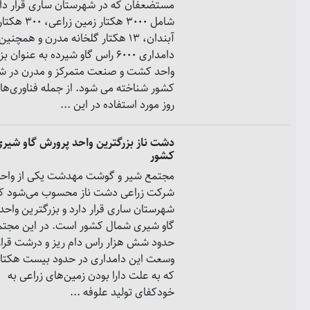
مستضعفان که در شهرستان ساری قرار دار
شامل 3000 هکتار زمین زراعی، 300 هکت
آبندان، 13 هکتار گلخانه مدرن و همچنین
دامداری 6000 راس گاو شیرده به عنوان
واحد کشت و صنعت متمرکز و مدرن در ش
کشور شناخته می شود. از جمله فناوری‌ها
روز مورد استفاده در این ...
دشت ناز بزرگترین واحد پرورش گاو شیر
کشور
مجتمع شیر و گوشت مهدشت یکی از واح
شرکت زراعی دشت ناز محسوب می‌شود که
شهرستان ساری قرار دارد و بزرگترین واحد
گاو شیری شمال کشور است. در این مجتم
حدود شش هزار راس دام ریز و درشت قرار 
وسعت این دامداری در حدود بیست هکتا
که به علت دارا بودن زمین‌های زراعی به
خودکفای تولید علوفه ...