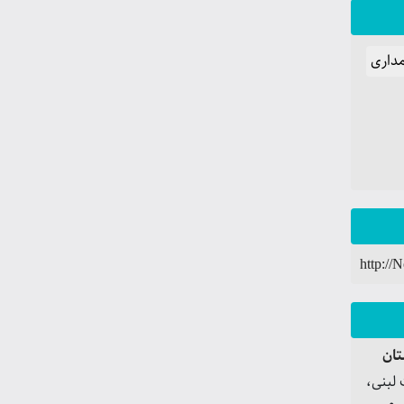
مداری
http://
ان
 لبنی،
 و