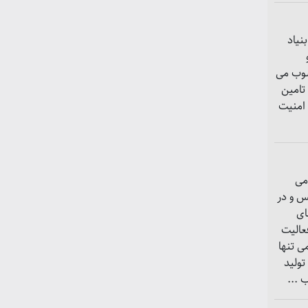
یاد
سوب می
تامین
 امنیت
می
أسیس و در
های
عالیت
ی تنها
تولید
 ...