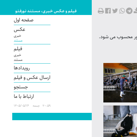
فـیـلـم و عـکـس خـبـری، مـسـتـنـد نـورفـتـو
صفحه اول
عکس
شور محسوب می شود.
خبری
مستند
فیلم
خبری
مستند
رویدادها
ارسال عکس و فیلم
جستجو
ارتباط با ما
20:59 جمعه 1405/05/16