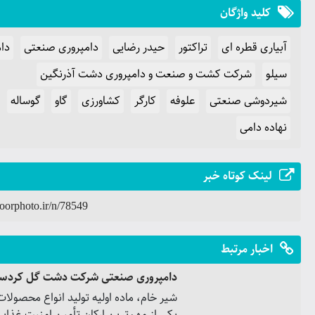
کلید واژگان
آبیاری قطره ای
تراکتور
حیدر رضایی
دامپروری صنعتی
دا
سیلو
شرکت کشت و صنعت و دامپروری دشت آذرنگین
شیردوشی صنعتی
علوفه
کارگر
کشاورزی
گاو
گوساله
نهاده دامی
لینک کوتاه خبر
Noorphoto.ir/n/78549
اخبار مرتبط
دامپروری صنعتی شرکت دشت گل کردست
شیر خام، ماده اولیه تولید انواع محصولات
یکی از مهم‌ترین ارکان تأمین امنیت غذایی