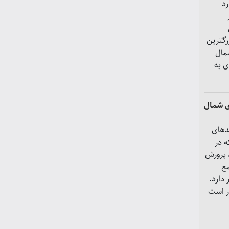
د
ار
 بزرگترین
مال
ی به
ی شمال
دهای
 در
 پرورش
ع
دارد.
ر است