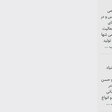
می
أسیس و در
های
عالیت
ی تنها
تولید
 ...
یاد
 و حسن
در
انی
 انواع
...