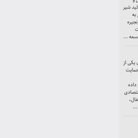
لید شیر
به
جیره
ت
سعه ...
یکی از
حمایت
 داده
قتصادی
غال،
..