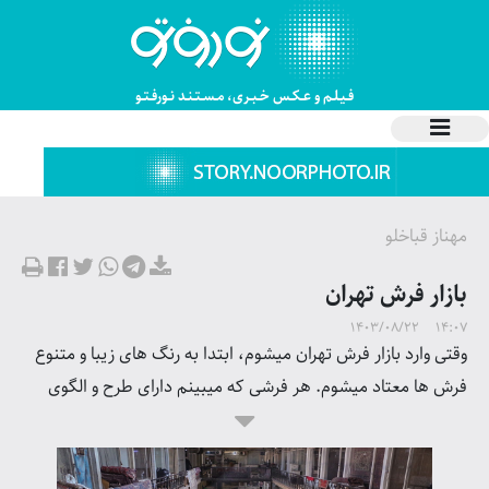
فـیـلـم و عـکـس خـبـری، مـسـتـنـد نـورفـتـو
مهناز قباخلو
بازار فرش تهران
1403/08/22 14:07
وقتی وارد بازار فرش تهران میشوم، ابتدا به رنگ های زیبا و متنوع
فرش ها معتاد میشوم. هر فرشی که میبینم دارای طرح و الگوی
خاصی است که هیچ فرش دیگری مانند آن نیست. عکس های زیبا
و خاطره انگیزی نیز میتوان از این بازار گرفت، زیرا هر لحظه از
زندگی در این بازار پر از رنگ و هیجان است.