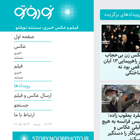
ویدادهای برگزیده
فـیـلـم و عـکـس خـبـری، مـسـتـنـد نـورفـتـو
صفحه اول
عکس
خبری
س زن بی‌حجاب
مستند
در راهپیمایی13 آبان
فیلم
قعی بود نه
ختگی
خبری
مستند
رویدادها
ارسال عکس و فیلم
جستجو
ارتباط با ما
فرد یعقوب زاده:
یس فرانسه به هیچ
07:46 جمعه 1405/05/16
یلی عکاس و
رنگار را دستگیر
یکند