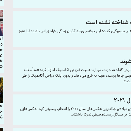
ت شناخته نشده است
ی تصویرگری گفت: این حرفه می‌تواند گذران زندگی افراد زیادی باشد؛ اما هنوز
اس
دا
جل
عک
خی
شوند
«غ
ه نمایش گذاشته شوند، درباره اهمیت آموزش آکادمیک اظهار کرد: «متأسفانه
خیلی جاها برسند، عجله به خرج می‌دهند و بدون اینکه مراحل آکادمیک را طی
ست.»
20
حا
تارنمای شبکه خبری «بی‌بی‌سی» در آستانه آغاز سال نوی میلادی جذابترین عکس‌های سال 2021 را انتخاب و معرفی کرد، عکس‌هایی
حر
شتر بر مسائل زیست‌محیطی تمرکز داشتند.
ند