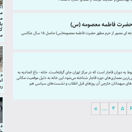
اگ
مع
مخ
با
 حضرت فاطمه معصومه (س)
کت
همزمان با دهه کرامت کتاب عکس خواهر خورشید مجموعه ای مصور از حرم مطهر حضرت فاطمه معصومه(س) حاصل 15 سال عکاسی
ما
وط به دوران قاجار است که در مرکز تهران جای گرفته‌است. خانه - باغ اتحادیه به
دو
اارزش‌ترین معماری‌های دوره قاجار شناخته می‌شود.این خانه به دلیل موقعیت مکانی
اس
آمدهای میهمانان خارجی آن روزهای قبل انقلاب و نشست‌های سیاسی هم
رو
«
...
4
5
دو
خب