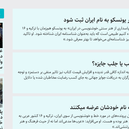
ر
یونسکو به نام ایران ثبت شود
غلامحسین امیرخانی در مورد ارسال پرونده «برنامه ملی پاسداری از هنر سنتی خوشنویسی در ایران» به یونسکو هم‌زمان با ترکیه و 16
گاه کنیم طبیعی است که باید به‌عنوان شناسنامه ایران شناخته شود. او تاکید
یز شناسنامه‌ای می‌خواهد تا بهتر معرفی شود.»
عک
وا
 یا جلب جایزه؟
سا
ازه کافی قدر ندیده و افزایش قیمت کتاب نیز تاثیر منفی بر دستمزد و توجه
یرگران به دریافت جوایز جهانی به جای کسب رضایت مخاطبان شده یا دلایل
آل
ه نام خودشان عرضه میکنند
پل
اسرافیل شیرچی در پاسخ به این سوال که هم‌زمانی ارسال پرونده‌های در مورد خط و خوشنویسی از سوی ایران، ترکیه و 16 کشور عربی به
دل
 هنر بوده و هست. او می‌افزاید: «عرب‌ها مدعی‌اند اما نه از حیث فرهنگ و هنر
خب
رتنشی‌اند.»
نم