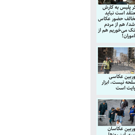
ر پلیس به کارش
تقد است نباید
الف حضور عکاس
شد/ هم از مردم
ک می‌خوریم هم از
موران!
ربین عکاسی
لحه نیست، ابزار
ایت است
ربین عکاسان
ری این روزها