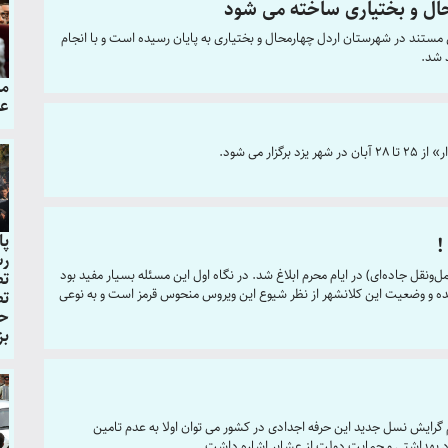
ال و بختیاری ساخته می شود
مستند در شهرستان اردل چهارمحال و بختیاری به پایان رسیده است و با انجام
 شد.
مب
عک
ر می شود.
پا
!
رس
و‌نقل جاده‌ای) در ایام محرم ابلاغ شد. در نگاه اول این مسئله بسیار مفید بود
تص
ده و وضعیت این کلانشهر از نظر شیوع این ویروس منحوس قرمز است و به نوعی
تص
حض
بز
م گرایش نسل جدید این حرفه اجدادی در کشور می توان اولا به عدم تامین
د بهداشتی و حمایت دولت از عشایر اشاره داشت .