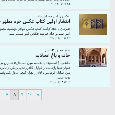
1400/04/03 17:25
عکسهای امیر حسامی نژاد
انتشار اولین کتاب عکس حرم مطهر
امیر حسامی نژاد هنرمند عکاس قمی منتشر شد.
1400/04/02 11:22
پیام احمدی کاشانی
خانه و باغ اتحادیه
خانه و باغ اتحادیه» یا «خانه امین‌السلطان» عمارتی مرب
عنوان تنها بازمانده از خیابان لاله‌زار قدیم و یکی از ب
بین خیابان فردوسی و لاله‌زار تهران قدیم، محل رفت‌و
بوده‌است.
1400/03/18 17:16
6
7
8
9
10
»